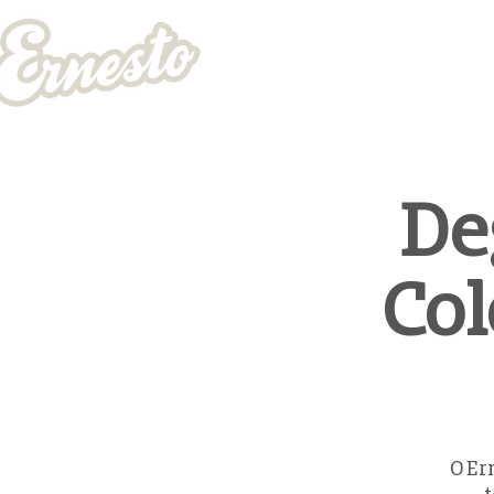
Página Inicial
E
De
Co
O Er