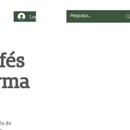
Login
fés
rma
és de