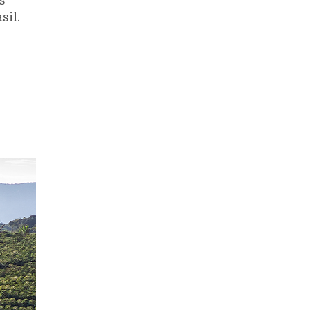
s
sil.