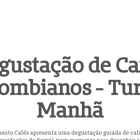
ventos
Loja
Vale-presente
Contato
gustação de Ca
lombianos - Tu
Manhã
nesto Cafés apresenta uma degustação guiada de caf