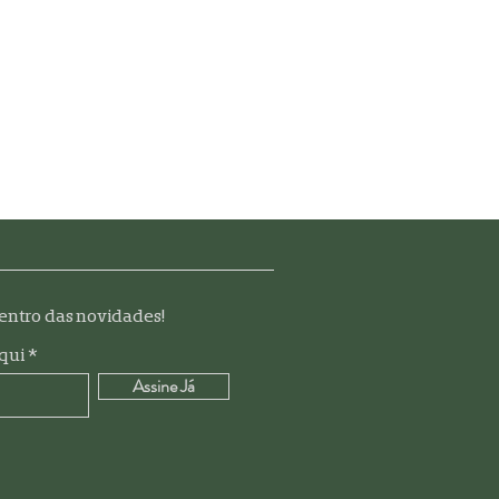
dentro das novidades!
aqui
Assine Já